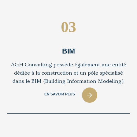
03
BIM
AGH Consulting possède également une entité
dédiée à la construction et un pôle spécialisé
dans le BIM (Building Information Modeling).
arrow_forward
EN SAVOIR PLUS