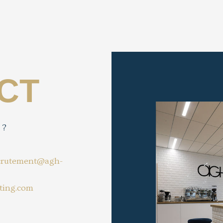
CT
 ?
crutement@agh-
ting.com