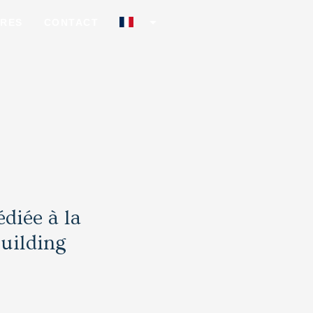
arrow_drop_down
FRES
CONTACT
diée à la
Building