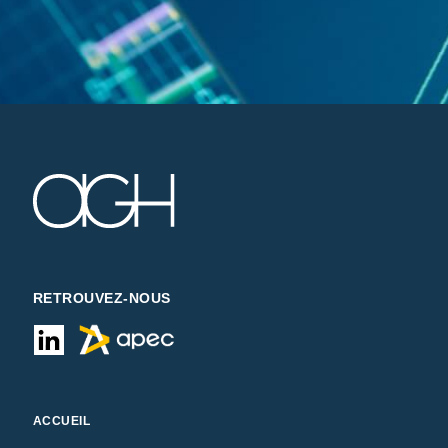
SAS au capital de 10 174 560 euros
Siège social : 2 rue Kellermann -
59100 Roubaix, France
RCS Lille Métropole 424 761 419
00045
Code APE 2620Z
TVA intracommunautaire
FR22424761419
Président : Michel Paulin
RETROUVEZ-NOUS
OVH SAS est une filiale de la société
OVH Groupe SA, société
immatriculée au RCS de Lille sous le
numéro 537 407 926 sise 2, rue
Kellermann, 59100 Roubaix.
ACCUEIL