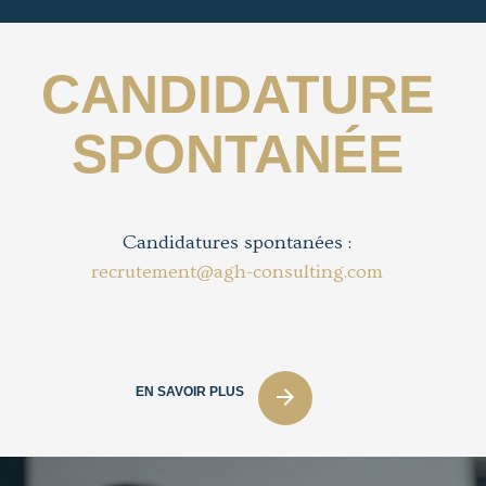
CANDIDATURE
SPONTANÉE
Candidatures spontanées :
recrutement@agh-consulting.com
EN SAVOIR PLUS
arrow_forward