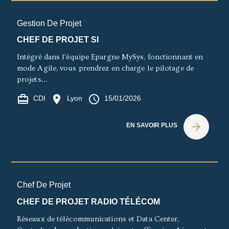
Gestion De Projet
CHEF DE PROJET SI
Intégré dans l'équipe Epargne MySys, fonctionnant en
mode Agile, vous prendrez en charge le pilotage de
projets...
card_travel
location_on
access_time
CDI
Lyon
15/01/2026
arrow_forward
EN SAVOIR PLUS
Chef De Projet
CHEF DE PROJET RADIO TÉLÉCOM
Réseaux de télécommunications et Data Center,