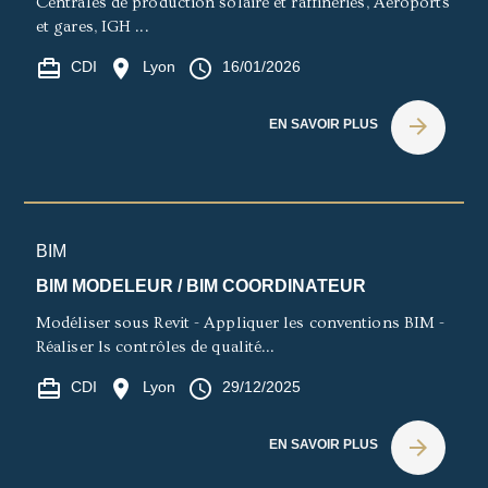
Centrales de production solaire et raffineries, Aéroports
et gares, IGH ...
card_travel
location_on
access_time
CDI
Lyon
16/01/2026
arrow_forward
EN SAVOIR PLUS
BIM
BIM MODELEUR / BIM COORDINATEUR
Modéliser sous Revit - Appliquer les conventions BIM -
Réaliser ls contrôles de qualité...
card_travel
location_on
access_time
CDI
Lyon
29/12/2025
arrow_forward
EN SAVOIR PLUS