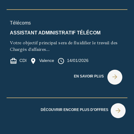
Télécoms
ASSISTANT ADMINISTRATIF TÉLÉCOM
Votre objectif principal sera de fluidifier le travail des
Chargés d'affaires...
card_travel
location_on
access_time
CDI
Valence
14/01/2026
arrow_forward
EN SAVOIR PLUS
arrow_forward
DÉCOUVRIR ENCORE PLUS D’OFFRES