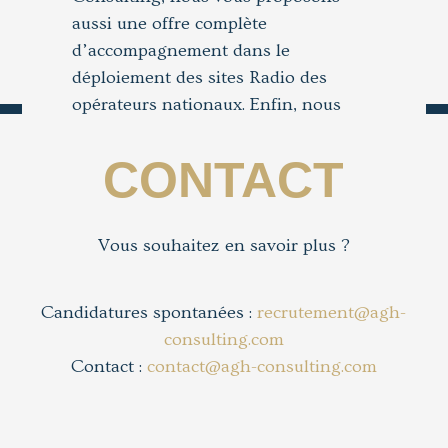
aussi une offre complète
d’accompagnement dans le
déploiement des sites Radio des
opérateurs nationaux. Enfin, nous
développons depuis quelques années
notre activité en nous positionnant
CONTACT
également sur le domaine des Data
Centers, afin de compléter nos
compétences réseaux, avec l’ambition
Vous souhaitez en savoir plus ?
de devenir un acteur principal de ce
domaine.
Candidatures spontanées :
recrutement@agh-
consulting.com
Contact :
contact@agh-consulting.com